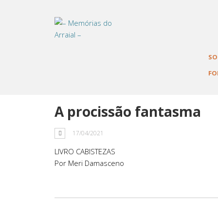
Tag: escuridão
SO
FO
A procissão fantasma
17/04/2021
LIVRO CABISTEZAS
Por Meri Damasceno