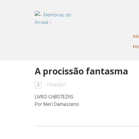
Tag: Joaquim Laur
SO
FO
A procissão fantasma
17/04/2021
LIVRO CABISTEZAS
Por Meri Damasceno