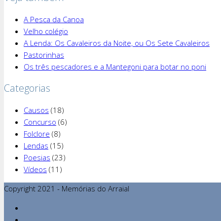
A Pesca da Canoa
Velho colégio
A Lenda: Os Cavaleiros da Noite, ou Os Sete Cavaleiros
Pastorinhas
Os três pescadores e a Mantegoni para botar no poni
Categorias
Causos
(18)
Concurso
(6)
Folclore
(8)
Lendas
(15)
Poesias
(23)
Vídeos
(11)
Copyright 2021 - Memórias do Arraial