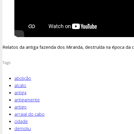
Relatos da antiga fazenda dos Miranda, destruída na época da co
Tags:
abolição
alcalis
antiga
antigamente
antigo
arraial do cabo
cidade
demoliu